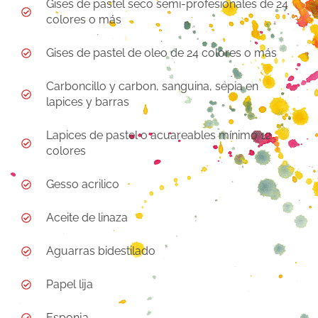
Gises de pastel seco semi-profesionales de 24
colores o más
Gises de pastel de oleo de 24 colores o más
Carboncillo y carbon, sanguina, sepia en
lapices y barras
Lapices de pastel o acuareables mínimo 12
colores
Gesso acrilico
Aceite de linaza
Aguarras bidestilado
Papel lija
Esponja