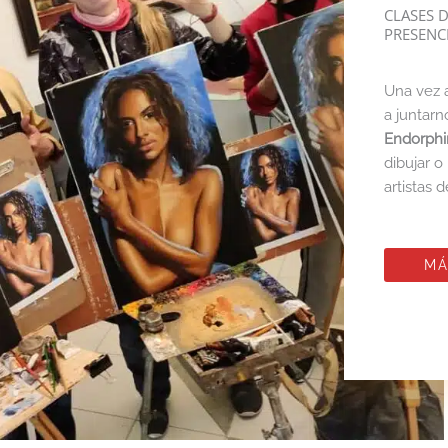
CLASES D
PRESENC
Una vez 
a juntar
Endorphi
dibujar o
artistas 
MÁ