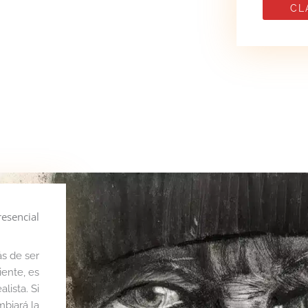
CL
resencial
s de ser
ente, es
lista. Si
mbiará la