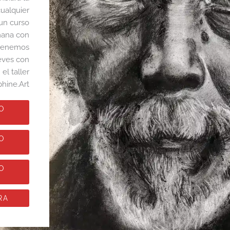
cualquier
un curso
mana con
 tenemos
ueves con
l taller
hine.Art
O
O
O
RA