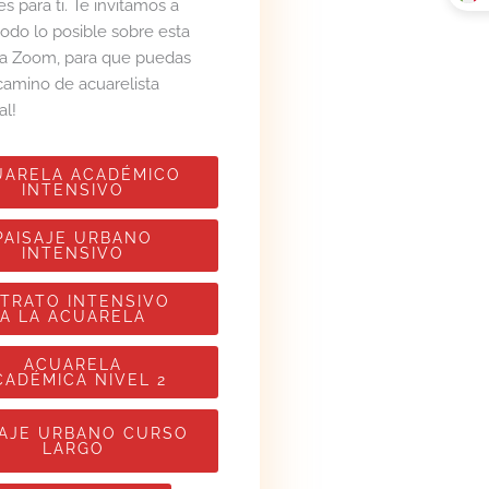
es para ti. Te invitamos a
odo lo posible sobre esta
vía Zoom, para que puedas
u camino de acuarelista
al!
UARELA ACADÉMICO
INTENSIVO
PAISAJE URBANO
INTENSIVO
TRATO INTENSIVO
A LA ACUARELA
ACUARELA
CADÉMICA NIVEL 2
SAJE URBANO CURSO
LARGO