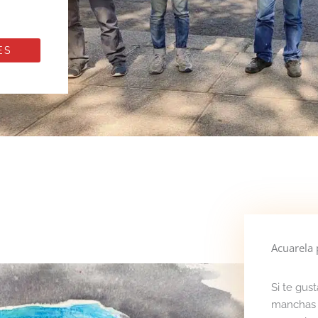
ES
Acuarela 
Si te gust
manchas y