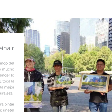
einair
undo del
do mucho
render lo
, toda la
 la mejor
turaleza.
a pintar
r, únete!