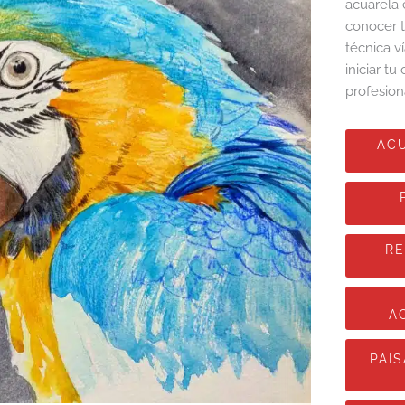
acuarela 
conocer t
técnica 
iniciar t
profesion
AC
RE
A
PAI