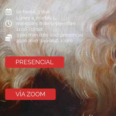
20 horas, 3 días
Lunes 4, martes 5,
miércoles 6 de septiembre
11:00 –18:00
3300 mxn (160 usd) presencial
2900 mxn (140 usd) zoom
PRESENCIAL
VÍA ZOOM