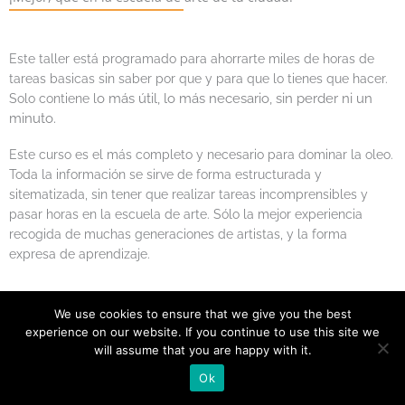
Este taller está programado para ahorrarte miles de horas de
tareas basicas sin saber por que y para que lo tienes que hacer.
o más útil, lo más necesario, sin perder ni un
Solo contiene l
minuto.
Este curso es el más completo y necesario para dominar la oleo.
Toda la información se sirve de forma estructurada y
sitematizada, sin tener que realizar tareas incomprensibles y
pasar horas en la escuela de arte. Sólo la mejor experiencia
recogida de muchas generaciones de artistas, y la forma
expresa de aprendizaje.
¿Para quién?
We use cookies to ensure that we give you the best
experience on our website. If you continue to use this site we
will assume that you are happy with it.
Ok