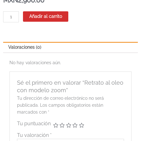
MXN
2,900.00
Retrato
Añadir al carrito
al
oleo
con
modelo
Valoraciones (0)
zoom
cantidad
No hay valoraciones aún.
Sé el primero en valorar “Retrato al oleo
con modelo zoom”
Tu dirección de correo electrónico no será
publicada.
Los campos obligatorios están
marcados con
*
Tu puntuación
Tu valoración
*