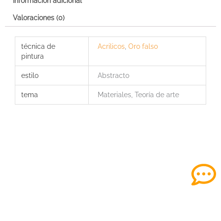
Información adicional
en
las
Valoraciones (0)
obras
abstractas
técnica de
Acrilicos
,
Oro falso
con
pintura
textura
en
estilo
Abstracto
acrilico
cantidad
tema
Materiales, Teoría de arte