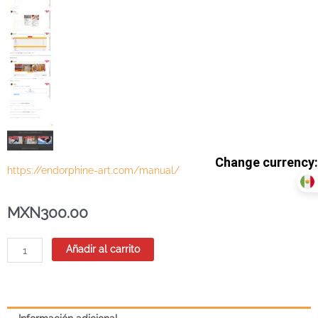
https://endorphine-art.com/manual/
MXN
300.00
El
Añadir al carrito
uso
de
oro
falso