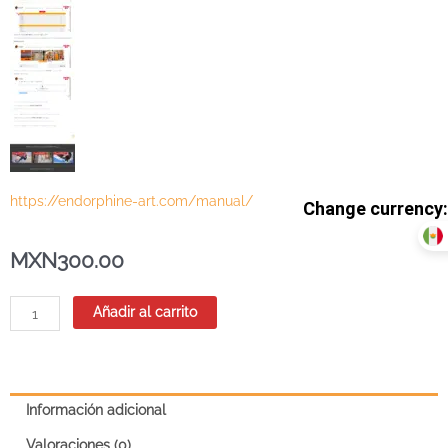
https://endorphine-art.com/manual/
MXN
300.00
Paisaje
Añadir al carrito
con
las
montañas
en
Información adicional
acuarela
(3
Valoraciones (0)