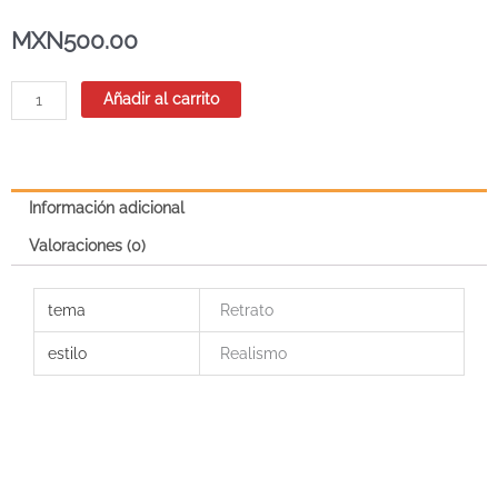
MXN
500.00
Retrato
Añadir al carrito
de
niño
a
la
Información adicional
acuarela
a
Valoraciones (0)
mano
alzada
tema
Retrato
(4
horas)
estilo
Realismo
cantidad