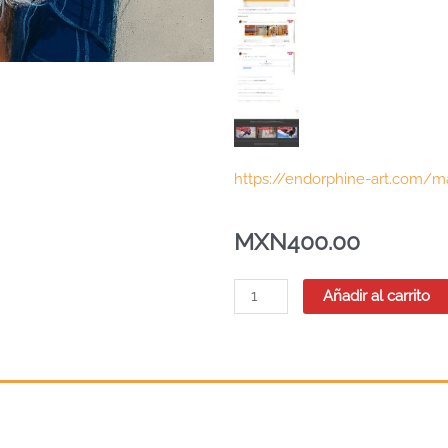
https://endorphine-art.com/m
MXN
400.00
Viejito
Añadir al carrito
a
los
gises
y
lápices
de