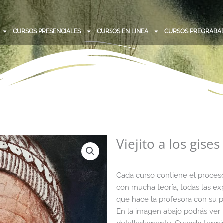
CURSOS PRESENCIALES
CURSOS EN LINEA
CURSOS PREGRABA
Viejito a los gise
Cada curso contiene el proceso
con mucha teoría, todas las ex
que hace la profesora con su pi
En la imagen abajo podrás ver
detalladamente. Cuando termin