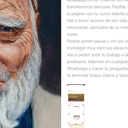
transferencia bancaria, PayPal
la página con tu curso abierto p
Vas a tener acceso de por vida 
necesarias, ejemplos de la mis
clase.
Podrás poner pausa y ver los v
investigar muy bien las obras h
Vas a poder subir tu trabajo a 
profesora. Además en cualquier
WhatsApp y hacer tu pregunta 
Al terminar todos videos y tarea